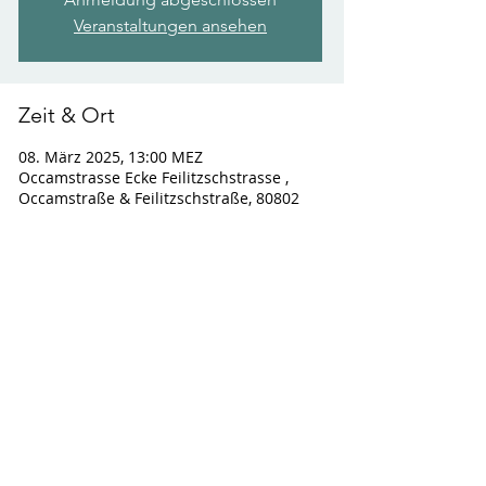
Veranstaltungen ansehen
Zeit & Ort
08. März 2025, 13:00 MEZ
Occamstrasse Ecke Feilitzschstrasse ,
Occamstraße & Feilitzschstraße, 80802
München-Schwabing-Freimann,
Deutschland
© 2022 Weis(s)er Stadtvogel GmbH