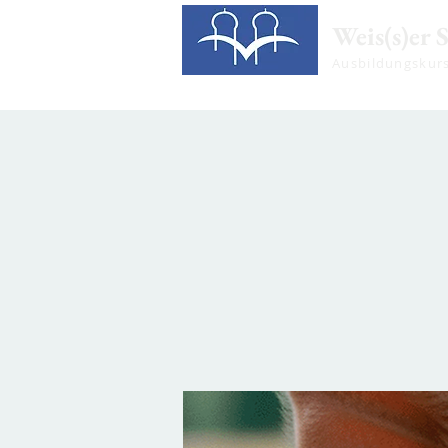
Weis(s)er 
Ausbildungskur